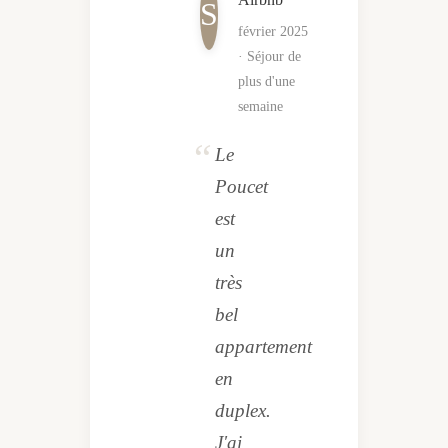
S
Sèche-cheveux
février 2025
Pèse-personnes
· Séjour de
WiFi
plus d'une
semaine
Climatisation réversible
Le
Poucet
est
un
très
bel
appartement
en
duplex.
J'ai